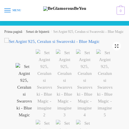
Skip
Skip
to
to
MENU
0
navigation
content
Prima pagină
/
Seturi de bijuterii
/
Set Argint 925, Ceralun si Swarovski – Blue Magic
🔍