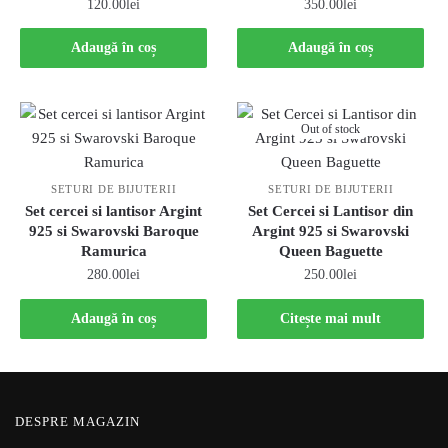
120.00
lei
350.00
lei
Adaugă în coș
Adaugă în coș
Out of stock
SETURI DE BIJUTERII
SETURI DE BIJUTERII
Set cercei si lantisor Argint
Set Cercei si Lantisor din
925 si Swarovski Baroque
Argint 925 si Swarovski
Ramurica
Queen Baguette
280.00
lei
250.00
lei
Adaugă în coș
Citește mai mult
DESPRE MAGAZIN