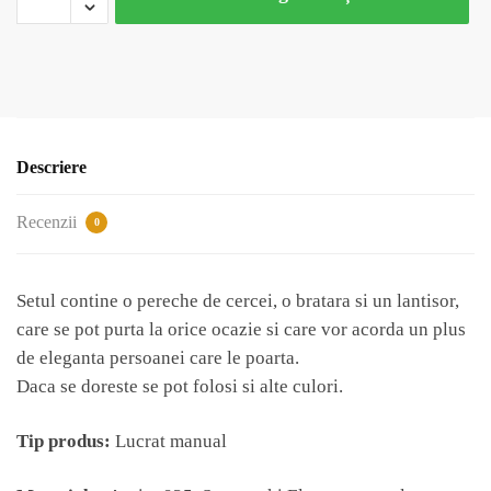
Argint
925,
Ceralun
si
Swarovski
-
Descriere
Blue
Magic
Recenzii
0
Setul contine o pereche de cercei, o bratara si un lantisor,
care se pot purta la orice ocazie si care vor acorda un plus
de eleganta persoanei care le poarta.
Daca se doreste se pot folosi si alte culori.
Tip produs:
Lucrat manual