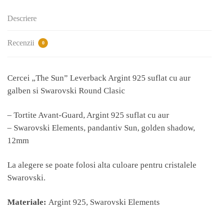
925
suflat
Descriere
cu
aur
Recenzii
0
galben
si
Swarovski
Cercei „The Sun” Leverback Argint 925 suflat cu aur
Round
galben si Swarovski Round Clasic
Clasic
– Tortite Avant-Guard, Argint 925 suflat cu aur
– Swarovski Elements, pandantiv Sun, golden shadow,
12mm
La alegere se poate folosi alta culoare pentru cristalele
Swarovski.
Materiale:
Argint 925, Swarovski Elements