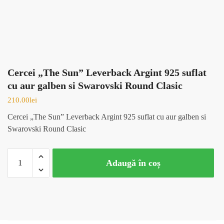
Cercei „The Sun” Leverback Argint 925 suflat
cu aur galben si Swarovski Round Clasic
210.00
lei
Cercei „The Sun” Leverback Argint 925 suflat cu aur galben si
Swarovski Round Clasic
Cantitate
Adaugă în coș
Cercei
"The
Sun"
Leverback
Argint