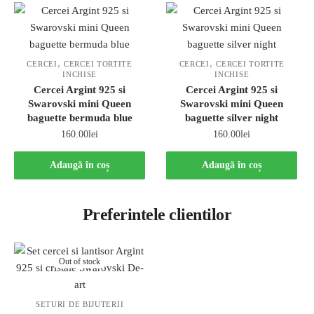
,
,
CERCEI
CERCEI TORTITE
CERCEI
CERCEI TORTITE
INCHISE
INCHISE
Cercei Argint 925 si
Cercei Argint 925 si
Swarovski mini Queen
Swarovski mini Queen
baguette bermuda blue
baguette silver night
160.00
lei
160.00
lei
Adaugă în coș
Adaugă în coș
Preferintele clientilor
Out of stock
SETURI DE BIJUTERII