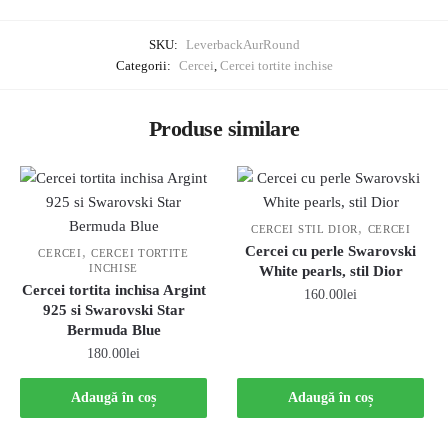
SKU:
LeverbackAurRound
Categorii:
Cercei
,
Cercei tortite inchise
Produse similare
,
CERCEI STIL DIOR
CERCEI
Cercei cu perle Swarovski
,
CERCEI
CERCEI TORTITE
INCHISE
White pearls, stil Dior
Cercei tortita inchisa Argint
160.00
lei
925 si Swarovski Star
Bermuda Blue
180.00
lei
Adaugă în coș
Adaugă în coș