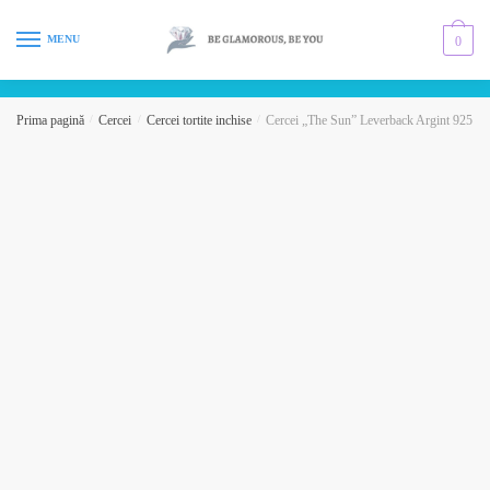
Skip
Skip
to
to
MENU
0
navigation
content
Prima pagină
/
Cercei
/
Cercei tortite inchise
/
Cercei „The Sun” Leverback Argint 925 suf