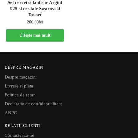
Set cercei si lantisor Argint
925 si cristale Swarovski
De-art
260.00
lei
Citește mai mult
DESPRE MAGAZIN
Despre magazin
Livrare si plata
Politica de retur
Declaratie de confidentialitate
ANPC
RELATII CLIENTI
Contacteaza-ne