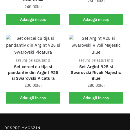
260.00
lei
240.00
lei
Adaugă în coș
Adaugă în coș
SETURI DE BIJUTERII
SETURI DE BIJUTERII
Set cercei cu tija si
Set Argint 925 si
pandantiv din Argint 925
Swarovski Rivoli Majestic
si Swarovski Picatura
Blue
230.00
lei
280.00
lei
Adaugă în coș
Adaugă în coș
DESPRE MAGAZIN