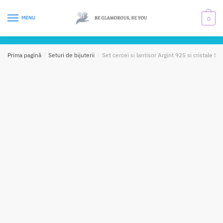
Skip
Skip
to
to
MENU
0
navigation
content
Prima pagină
/
Seturi de bijuterii
/
Set cercei si lantisor Argint 925 si cristale S