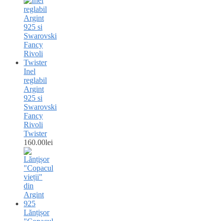
Inel
reglabil
Argint
925 si
Swarovski
Fancy
Rivoli
Twister
160.00
lei
Lănțișor