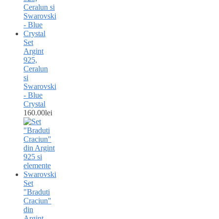
Set
Argint
925,
Ceralun
si
Swarovski
- Blue
Crystal
160.00
lei
Set
"Braduti
Craciun"
din
Argint