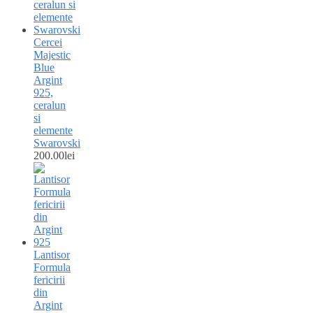
Cercei
Majestic
Blue
Argint
925,
ceralun
si
elemente
Swarovski
200.00
lei
Lantisor
Formula
fericirii
din
Argint