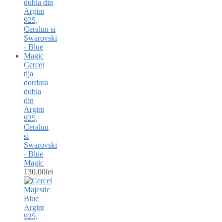
Cercei
tija
dordura
dubla
din
Argint
925,
Ceralun
si
Swarovski
- Blue
Magic
130.00
lei