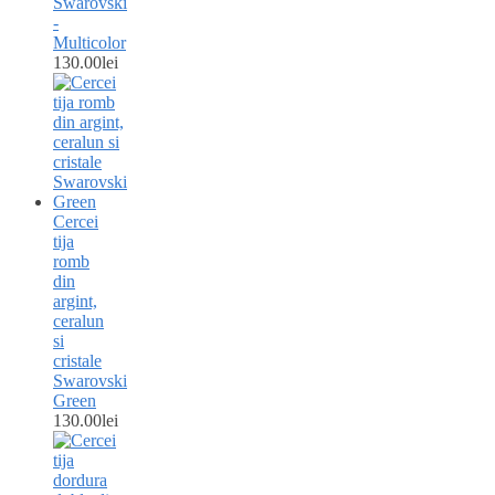
Swarovski
-
Multicolor
130.00
lei
Cercei
tija
romb
din
argint,
ceralun
si
cristale
Swarovski
Green
130.00
lei