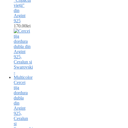
"Copacul
vieții"
din
Argint
925
170.00
lei
Cercei
tija
dordura
dubla
din
Argint
925,
Ceralun
si