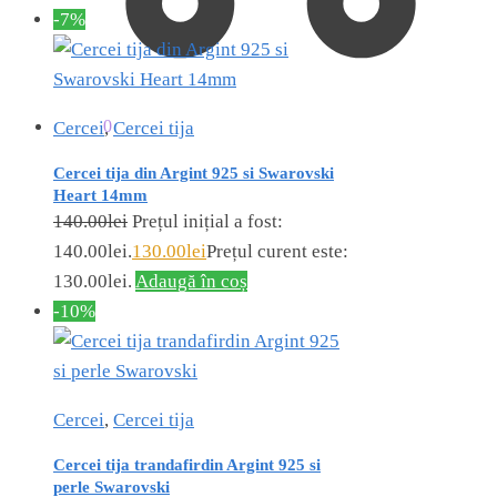
-7%
0.00
lei
0
Cercei
,
Cercei tija
Cercei tija din Argint 925 si Swarovski
Heart 14mm
140.00
lei
Prețul inițial a fost:
140.00lei.
130.00
lei
Prețul curent este:
130.00lei.
Adaugă în coș
-10%
Cercei
,
Cercei tija
Cercei tija trandafirdin Argint 925 si
perle Swarovski