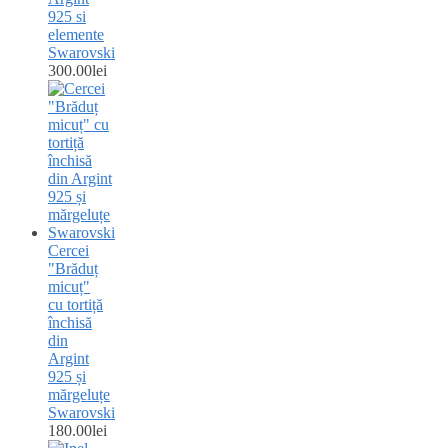
925 si
elemente
Swarovski
300.00
lei
Cercei
"Brăduț
micuț"
cu tortiță
închisă
din
Argint
925 și
mărgeluțe
Swarovski
180.00
lei