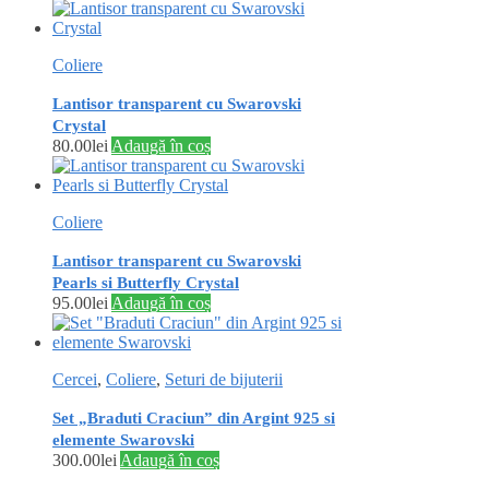
Coliere
Lantisor transparent cu Swarovski
Crystal
80.00
lei
Adaugă în coș
Coliere
Lantisor transparent cu Swarovski
Pearls si Butterfly Crystal
95.00
lei
Adaugă în coș
Cercei
,
Coliere
,
Seturi de bijuterii
Set „Braduti Craciun” din Argint 925 si
elemente Swarovski
300.00
lei
Adaugă în coș