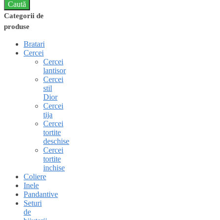
Categorii de
produse
Bratari
Cercei
Cercei
lantisor
Cercei
stil
Dior
Cercei
tija
Cercei
tortite
deschise
Cercei
tortite
inchise
Coliere
Inele
Pandantive
Seturi
de