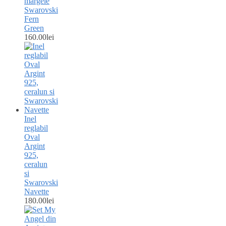
margele
Swarovski
Fern
Green
160.00
lei
Inel
reglabil
Oval
Argint
925,
ceralun
si
Swarovski
Navette
180.00
lei