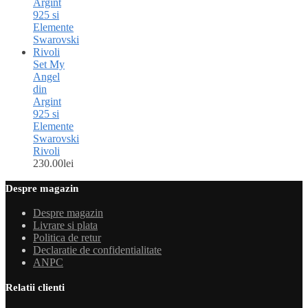
Set My
Angel
din
Argint
925 si
Elemente
Swarovski
Rivoli
230.00
lei
Despre magazin
Despre magazin
Livrare si plata
Politica de retur
Declaratie de confidentialitate
ANPC
Relatii clienti