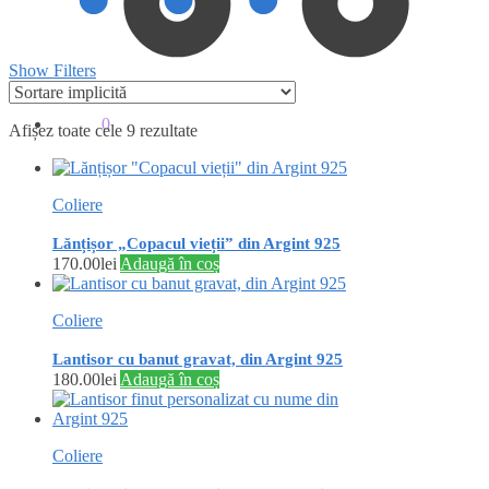
Show Filters
0.00
lei
0
Afișez toate cele 9 rezultate
Coliere
Lănțișor „Copacul vieții” din Argint 925
170.00
lei
Adaugă în coș
Coliere
Lantisor cu banut gravat, din Argint 925
180.00
lei
Adaugă în coș
Coliere