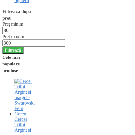
bijuterii
Filtreaza dupa
pret
Preț minim
Preț maxim
Filtrează
Cele mai
populare
produse
Cercei
Trifoi
Argint si