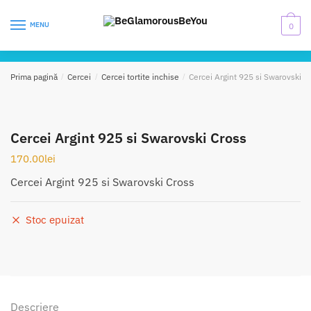
Skip
Skip
to
to
MENU
0
navigation
content
Prima pagină
/
Cercei
/
Cercei tortite inchise
/
Cercei Argint 925 si Swarovski C
Cercei Argint 925 si Swarovski Cross
170.00
lei
Cercei Argint 925 si Swarovski Cross
Stoc epuizat
Descriere