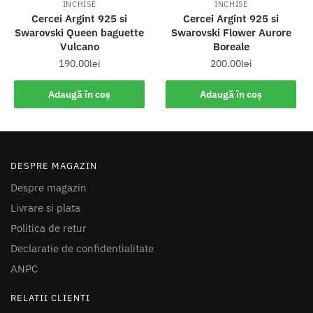
INCHISE
INCHISE
Cercei Argint 925 si
Cercei Argint 925 si
Swarovski Queen baguette
Swarovski Flower Aurore
Vulcano
Boreale
190.00
lei
200.00
lei
Adaugă în coș
Adaugă în coș
DESPRE MAGAZIN
Despre magazin
Livrare si plata
Politica de retur
Declaratie de confidentialitate
ANPC
RELATII CLIENTI