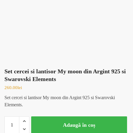
Set cercei si lantisor My moon din Argint 925 si
Swarovski Elements
260.00
lei
Set cercei si lantisor My moon din Argint 925 si Swarovski
Elements.
Cantitate
Adaugă în coș
Set