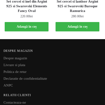
Set cercei si inel din Argint
Set cercei si lantisor Argint
925 si Swarovski Elements
925 si Swarovski Baroque
Fancy Oval
Ramurica
220.00
lei
280.00
lei
Adaugă în coș
Adaugă în coș
DESPRE MAGAZIN
Despre magazin
Livrare si plata
Politica de retur
Declaratie de confidentialitate
ANPC
RELATII CLIENTI
Contacteaza-ne