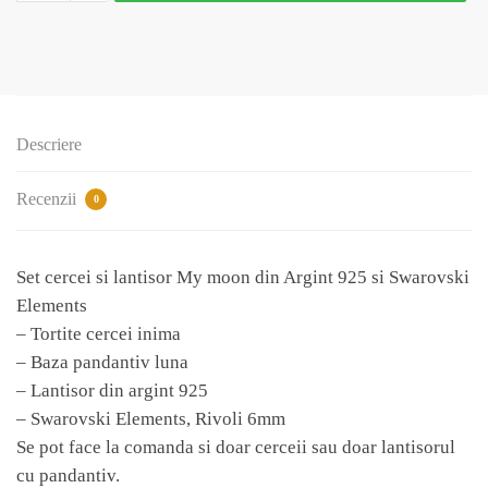
cercei
si
lantisor
My
moon
din
Descriere
Argint
925
Recenzii
0
si
Swarovski
Elements
Set cercei si lantisor My moon din Argint 925 si Swarovski
Elements
– Tortite cercei inima
– Baza pandantiv luna
– Lantisor din argint 925
– Swarovski Elements, Rivoli 6mm
Se pot face la comanda si doar cerceii sau doar lantisorul
cu pandantiv.