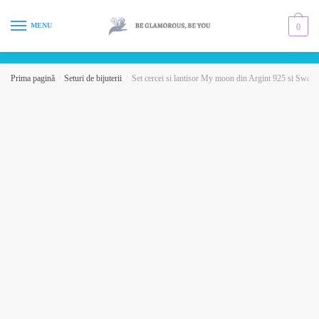
Skip
Skip
to
to
MENU
0
navigation
content
Prima pagină
/
Seturi de bijuterii
/
Set cercei si lantisor My moon din Argint 925 si Swar