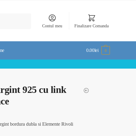
Contul meu
Finalizare Comanda
-ne
0.00
lei
0
rgint 925 cu link
nce
argint bordura dubla si Elemente Rivoli