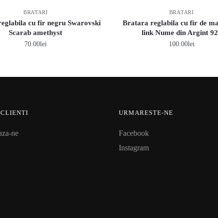
BRATARI
BRATARI
eglabila cu fir negru Swarovski
Bratara reglabila cu fir de m
Scarab amethyst
link Nume din Argint 9
70.00
lei
100.00
lei
 CLIENTI
URMARESTE-NE
aza-ne
Facebook
Instagram