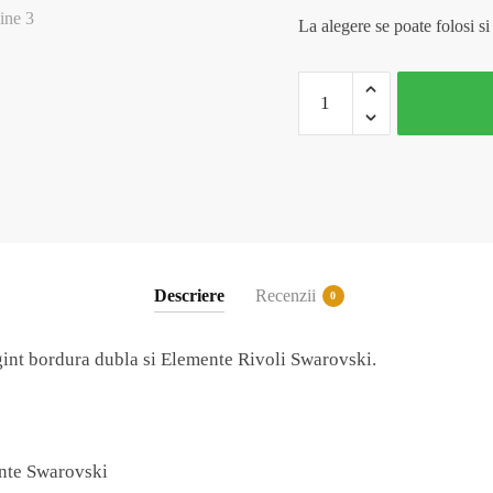
La alegere se poate folosi si
Cantitate
Bratara
din
argint
925
cu
link
Rivoli
Descriere
Recenzii
0
Evidence
rgint bordura dubla si Elemente Rivoli Swarovski.
nte Swarovski