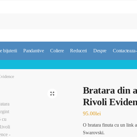
e bijuterii
Pandantive
Coliere
Reduceri
Despre
Contacteaza
Evidence
Bratara din a
🔍
Rivoli Evide
95.00
lei
O bratara finuta cu un link 
Swarovski.