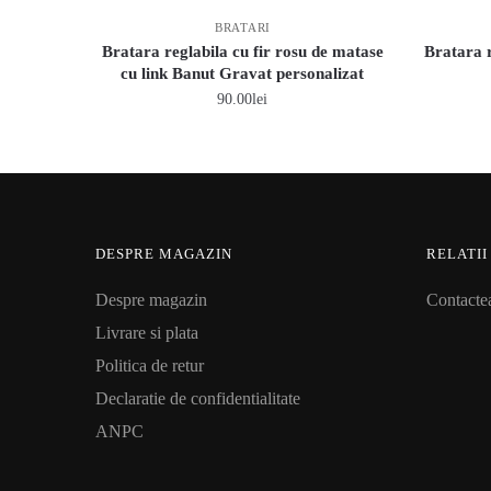
BRATARI
Bratara reglabila cu fir rosu de matase
Bratara r
cu link Banut Gravat personalizat
90.00
lei
DESPRE MAGAZIN
RELATII
Despre magazin
Contacte
Livrare si plata
Politica de retur
Declaratie de confidentialitate
ANPC