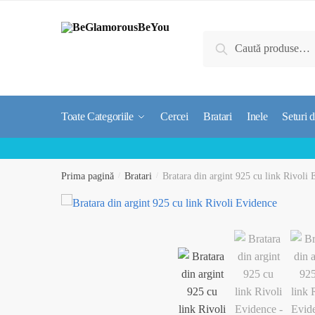
Skip
Skip
to
to
Caută
navigation
content
Caută
după:
Toate Categoriile
Cercei
Bratari
Inele
Seturi d
Prima pagină
/
Bratari
/
Bratara din argint 925 cu link Rivoli 