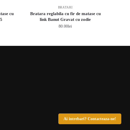
BRATARI
atase cu
Bratara reglabila cu fir de matase cu
25
link Banut Gravat cu zodie
80.00
lei
Ai intrebari? Contacteaza-ne!