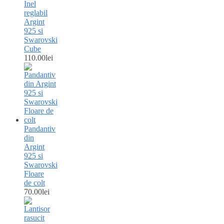
Inel
reglabil
Argint
925 si
Swarovski
Cube
110.00
lei
Pandantiv
din
Argint
925 si
Swarovski
Floare
de colt
70.00
lei