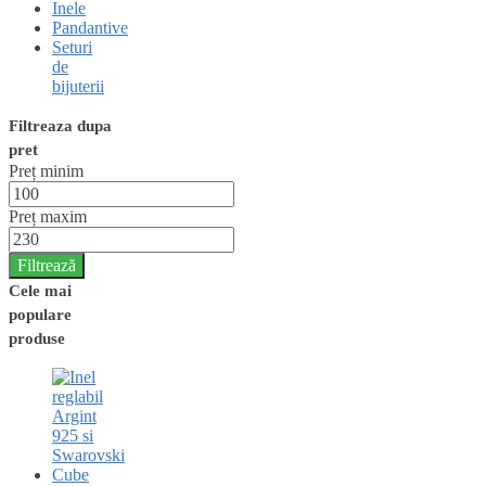
Inele
Pandantive
Seturi
de
bijuterii
Filtreaza dupa
pret
Preț minim
Preț maxim
Filtrează
Cele mai
populare
produse