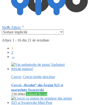
0.00
lei
0
Show Filters
Afișez 1 - 16 din 21 de rezultate
1
2
→
Cercei
,
Cercei tortite deschise
Cercei „Bradut” din Argint 925 si
margelute Swarovski
230.00
lei
Adaugă în coș