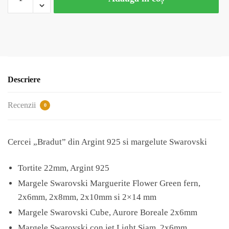
Cercei
"Bradut"
din
Argint
925
si
margelute
Descriere
Swarovski
Recenzii
0
Cercei „Bradut” din Argint 925 si margelute Swarovski
Tortite 22mm, Argint 925
Margele Swarovski Marguerite Flower Green fern,
2x6mm, 2x8mm, 2x10mm si 2×14 mm
Margele Swarovski Cube, Aurore Boreale 2x6mm
Margele Swarovski con jet Light Siam, 2x6mm.