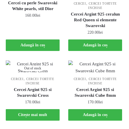
Cercei cu perle Swarovski
,
CERCEI
CERCEI TORTITE
INCHISE
White pearls, stil Dior
Cercei Argint 925 ceralun
160.00
lei
Red Queen si elemente
Swarovski
220.00
lei
Adaugă în coș
Adaugă în coș
Out of stock
,
,
CERCEI
CERCEI TORTITE
CERCEI
CERCEI TORTITE
INCHISE
INCHISE
Cercei Argint 925 si
Cercei Argint 925 si
Swarovski Cross
Swarovski Cube 8mm
170.00
lei
170.00
lei
Citește mai mult
Adaugă în coș