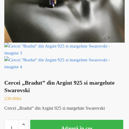
Cercei „Bradut” din Argint 925 si margelute
Swarovski
230.00
lei
Cercei „Bradut” din Argint 925 si margelute Swarovski
Cantitate
Adaugă în coș