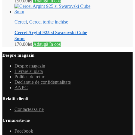
190.00
lei
Adaugă în coș
Cercei
,
Cercei tortite inchise
Cercei Argint 925 si Swarovski Cube
8mm
170.00
lei
Adaugă în coș
Despre magazin
Despre magazin
Livrare si plata
Politica de retur
Declaratie de confidentialitate
ANPC
Relatii clienti
Contacteaza-ne
Urmareste-ne
Facebook