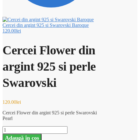
Cercei din argint 925 si Swarovski Baroque
120.00
lei
Cercei Flower din
argint 925 si perle
Swarovski
120.00
lei
Cercei Flower din argint 925 si perle Swarovski
Pearl
Cantitate
Cercei
Adaugă în coș
Flower