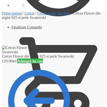
0.00
lei
0
Prima pagină
/
Cercei
/
Cercei tortite deschise
/
Cercei Flower din
argint 925 si perle Swarovski
Finalizare Comanda
Cercei Flower din argint 925 si perle Swarovski
Adaugă în coș
120.00
lei