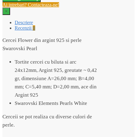
Ai intrebari? Contacteaza-ne!
din
argint
×
925
si
Descriere
perle
Recenzii
0
Swarovski
Cercei Flower din argint 925 si perle
Swarovski Pearl
Tortite cercei cu biluta si arc
24x12mm, Argint 925, greutate ~ 0,42
gr, dimensiune A=26,00 mm; B=4,00
mm; C=5,40 mm; D=2,00 mm, ace din
Argint 925
Swarovski Elements Pearls White
Cerceii se pot realiza cu diverse culori de
perle.