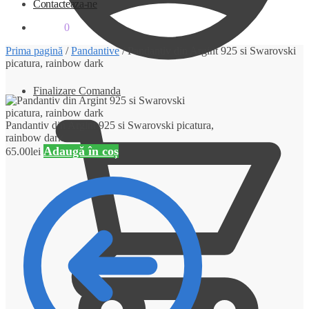
Contacteaza-ne
0.00
lei
0
Prima pagină
/
Pandantive
/
Pandantiv din Argint 925 si Swarovski
picatura, rainbow dark
Finalizare Comanda
Pandantiv din Argint 925 si Swarovski picatura,
rainbow dark
Adaugă în coș
65.00
lei