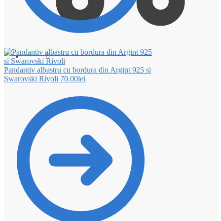
0.00
lei
0
Pandantiv albastru cu bordura din Argint 925 si
Swarovski Rivoli
70.00
lei