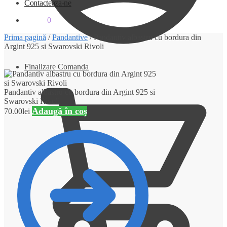
Contacteaza-ne
0.00
lei
0
Prima pagină
/
Pandantive
/
Pandantiv albastru cu bordura din
Argint 925 si Swarovski Rivoli
Finalizare Comanda
Pandantiv albastru cu bordura din Argint 925 si
Swarovski Rivoli
Adaugă în coș
70.00
lei