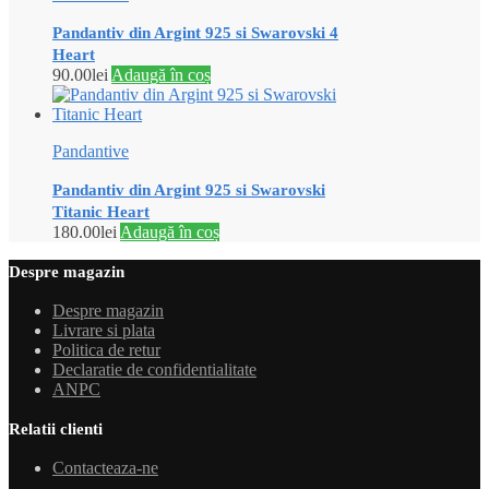
Pandantiv din Argint 925 si Swarovski 4
Heart
90.00
lei
Adaugă în coș
Pandantive
Pandantiv din Argint 925 si Swarovski
Titanic Heart
180.00
lei
Adaugă în coș
Despre magazin
Despre magazin
Livrare si plata
Politica de retur
Declaratie de confidentialitate
ANPC
Relatii clienti
Contacteaza-ne