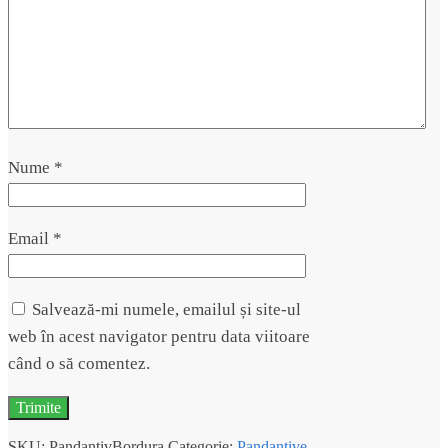
Nume
*
Email
*
Salvează-mi numele, emailul și site-ul
web în acest navigator pentru data viitoare
când o să comentez.
SKU:
PandantivBordura
Categorie:
Pandantive