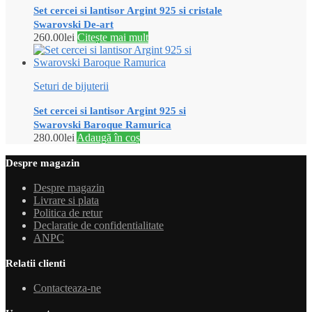
Set cercei si lantisor Argint 925 si cristale
Swarovski De-art
260.00
lei
Citește mai mult
Seturi de bijuterii
Set cercei si lantisor Argint 925 si
Swarovski Baroque Ramurica
280.00
lei
Adaugă în coș
Despre magazin
Despre magazin
Livrare si plata
Politica de retur
Declaratie de confidentialitate
ANPC
Relatii clienti
Contacteaza-ne