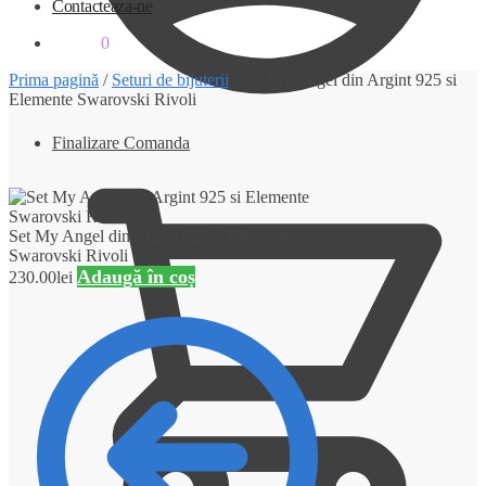
Contacteaza-ne
0.00
lei
0
Prima pagină
/
Seturi de bijuterii
/
Set My Angel din Argint 925 si
Elemente Swarovski Rivoli
Finalizare Comanda
Set My Angel din Argint 925 si Elemente
Swarovski Rivoli
Adaugă în coș
230.00
lei