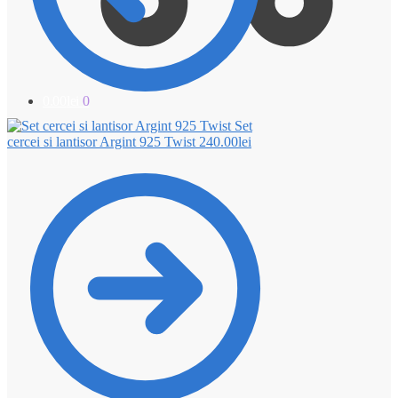
0.00
lei
0
Set
cercei si lantisor Argint 925 Twist
240.00
lei