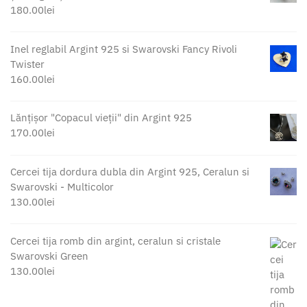
180.00
lei
Inel reglabil Argint 925 si Swarovski Fancy Rivoli
Twister
160.00
lei
Lănțișor "Copacul vieții" din Argint 925
170.00
lei
Cercei tija dordura dubla din Argint 925, Ceralun si
Swarovski - Multicolor
130.00
lei
Cercei tija romb din argint, ceralun si cristale
Swarovski Green
130.00
lei