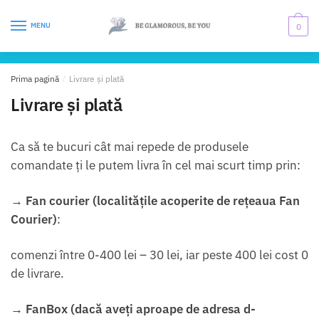
Skip
Skip
to
to
MENU
0
navigation
content
Prima pagină
/
Livrare și plată
Livrare și plată
Ca să te bucuri cât mai repede de produsele
comandate ți le putem livra în cel mai scurt timp prin:
→
Fan courier (localitățile acoperite de rețeaua Fan
Courier)
:
comenzi între 0-400 lei – 30 lei, iar peste 400 lei cost 0
de livrare.
→
FanBox (dacă aveți aproape de adresa d-