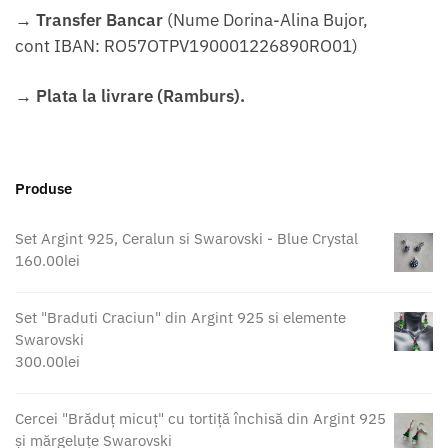
→
Transfer Bancar
(Nume Dorina-Alina Bujor,
cont IBAN: RO57OTPV190001226890RO01)
→
Plata la livrare (Ramburs).
Produse
Set Argint 925, Ceralun si Swarovski - Blue Crystal
160.00
lei
Set "Braduti Craciun" din Argint 925 si elemente
Swarovski
300.00
lei
Cercei "Brăduț micuț" cu tortiță închisă din Argint 925
și mărgeluțe Swarovski