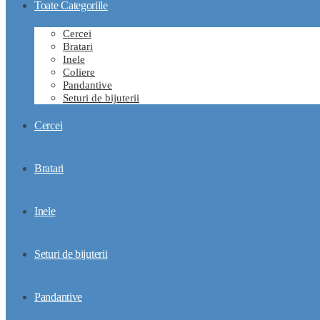
Toate Categoriile
Cercei
Bratari
Inele
Coliere
Pandantive
Seturi de bijuterii
Cercei
Bratari
Inele
Seturi de bijuterii
Pandantive