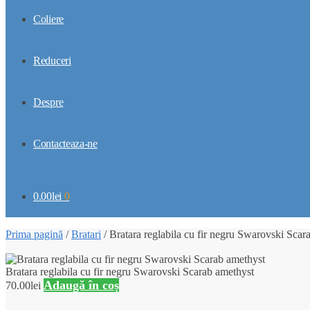
Coliere
Reduceri
Despre
Contacteaza-ne
0.00
lei
0
Prima pagină
/
Bratari
/
Bratara reglabila cu fir negru Swarovski Scar
Bratara reglabila cu fir negru Swarovski Scarab amethyst
Adaugă în coș
70.00
lei