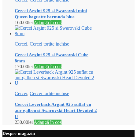
Cercei Argint 925 si Swarovski mini
Queen baguette bermuda blue
160.00
lei
Adaugă în coș
Cercei
,
Cercei tortite inchise
Cercei Argint 925 si Swarovski Cube
8mm
170.00
lei
Adaugă în coș
Cercei
,
Cercei tortite inchise
Cercei Leverback Argint 925 suflat cu
aur galben si Swarovski Heart Devoted 2
U
230.00
lei
Adaugă în coș
Despre magazin