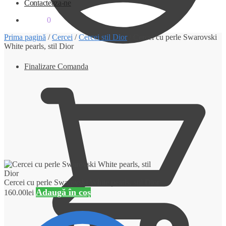
Contacteaza-ne
0.00
lei
0
Prima pagină
/
Cercei
/
Cercei stil Dior
/
Cercei cu perle Swarovski
White pearls, stil Dior
Finalizare Comanda
Cercei cu perle Swarovski White pearls, stil Dior
Adaugă în coș
160.00
lei