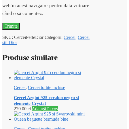
web în acest navigator pentru data viitoare
când o să comentez.
SKU:
CerceiPerleDior
Categorii:
Cercei
,
Cercei
stil Dior
Produse similare
Cercei
,
Cercei tortite inchise
Cercei Argint 925 ceralun negru si
elemente Crystal
270.00
lei
Adaugă în coș
Cercei
,
Cercei tortite inchise