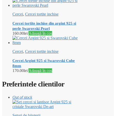
Cercei
,
Cercei tortite inchise
Cercei tortite inchise din argint 925 si
perle Swarovski Pearl
160.00
lei
Adaugă în coș
Cercei
,
Cercei tortite inchise
Cercei Argint 925 si Swarovski Cube
8mm
170.00
lei
Adaugă în coș
Preferintele clientilor
Out of stock
Seturi de bijuterii