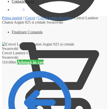
Contacteaza-ne
0.00
lei
0
Prima pagină
/
Cercei
/
Cercei tortite deschise
/
Cercei Lantisor
Chaton Argint 925 si cristale Swarovski
Finalizare Comanda
Cercei Lantisor Chaton Argint 925 si cristale
Swarovski
Adaugă în coș
110.00
lei