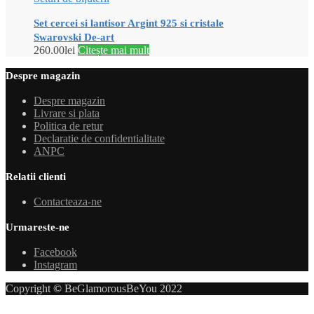
Set cercei si lantisor Argint 925 si cristale
Swarovski De-art
260.00
lei
Citește mai mult
Despre magazin
Despre magazin
Livrare si plata
Politica de retur
Declaratie de confidentialitate
ANPC
Relatii clienti
Contacteaza-ne
Urmareste-ne
Facebook
Instagram
Copyright
©
BeGlamorousBeYou 2022