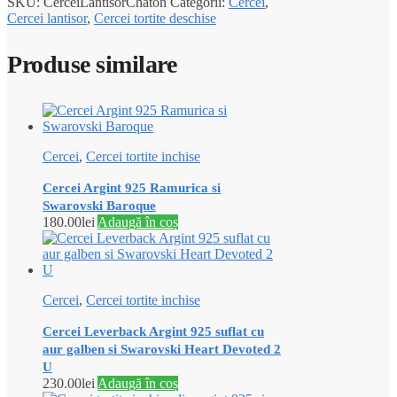
SKU:
CerceiLantisorChaton
Categorii:
Cercei
,
Cercei lantisor
,
Cercei tortite deschise
Produse similare
Cercei
,
Cercei tortite inchise
Cercei Argint 925 Ramurica si
Swarovski Baroque
180.00
lei
Adaugă în coș
Cercei
,
Cercei tortite inchise
Cercei Leverback Argint 925 suflat cu
aur galben si Swarovski Heart Devoted 2
U
230.00
lei
Adaugă în coș