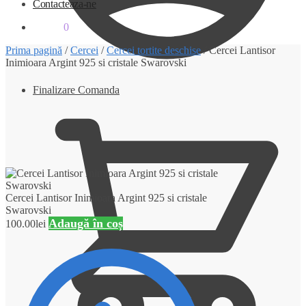
Contacteaza-ne
0.00
lei
0
Prima pagină
/
Cercei
/
Cercei tortite deschise
/
Cercei Lantisor
Inimioara Argint 925 si cristale Swarovski
Finalizare Comanda
Cercei Lantisor Inimioara Argint 925 si cristale
Swarovski
Adaugă în coș
100.00
lei