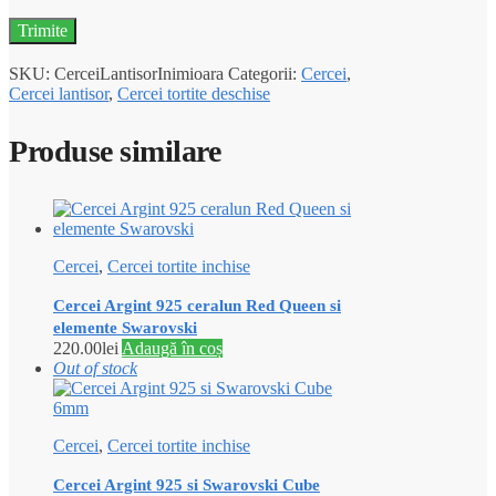
SKU:
CerceiLantisorInimioara
Categorii:
Cercei
,
Cercei lantisor
,
Cercei tortite deschise
Produse similare
Cercei
,
Cercei tortite inchise
Cercei Argint 925 ceralun Red Queen si
elemente Swarovski
220.00
lei
Adaugă în coș
Out of stock
Cercei
,
Cercei tortite inchise
Cercei Argint 925 si Swarovski Cube