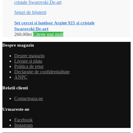
Seturi de bijuterii
Set cercei si lantisor Argint 925 si cristale
Swarovski De-art
260.00
lei
Citește mai mult
Despre magazin
Despre magazin
Livrare si plata
Politica de retur
Declaratie de confidentialitate
ANPC
Relatii clienti
Contacteaza-ne
Urmareste-ne
Facebook
Instagram