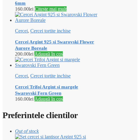
6mm
160.00
lei
Citește mai mult
Cercei
,
Cercei tortite inchise
Cercei Argint 925 si Swarovski Flower
Aurore Boreale
200.00
lei
Adaugă în coș
Cercei
,
Cercei tortite inchise
Cercei Trifoi Argint si margele
Swarovski Fern Green
160.00
lei
Adaugă în coș
Preferintele clientilor
Out of stock