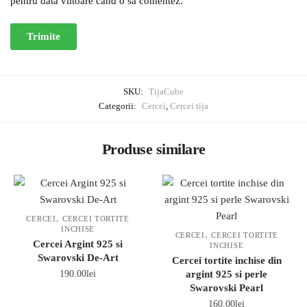
pentru data viitoare când o să comentez.
SKU:
TijaCube
Categorii:
Cercei
,
Cercei tija
Produse similare
,
CERCEI
CERCEI TORTITE
INCHISE
,
CERCEI
CERCEI TORTITE
Cercei Argint 925 si
INCHISE
Swarovski De-Art
Cercei tortite inchise din
190.00
lei
argint 925 si perle
Swarovski Pearl
160.00
lei