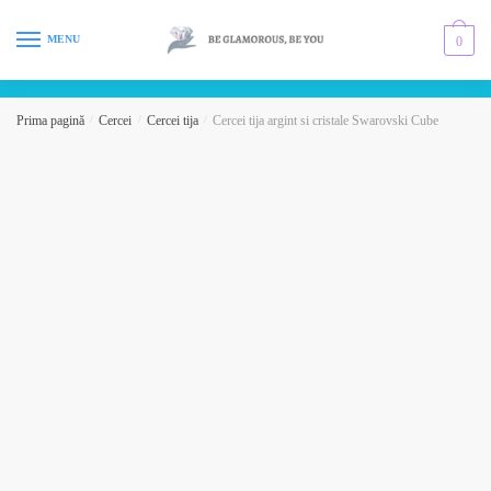
Skip
Skip
to
to
MENU
0
navigation
content
Prima pagină
/
Cercei
/
Cercei tija
/
Cercei tija argint si cristale Swarovski Cube