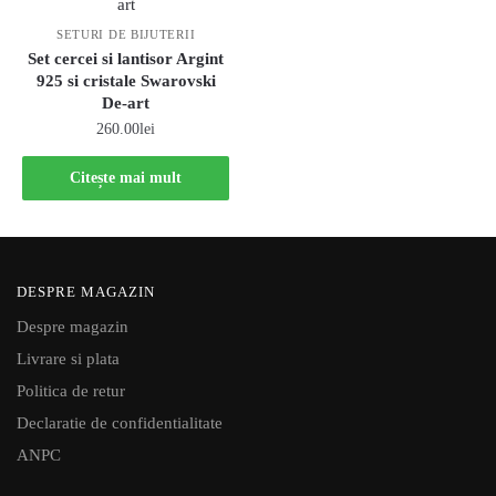
SETURI DE BIJUTERII
Set cercei si lantisor Argint
925 si cristale Swarovski
De-art
260.00
lei
Citește mai mult
DESPRE MAGAZIN
Despre magazin
Livrare si plata
Politica de retur
Declaratie de confidentialitate
ANPC