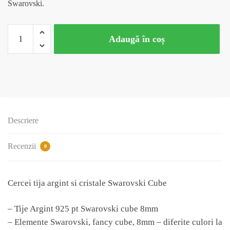
Swarovski.
Cantitate
Adaugă în coș
Cercei
tija
argint
si
cristale
Swarovski
Cube
Descriere
Recenzii
0
Cercei tija argint si cristale Swarovski Cube
– Tije Argint 925 pt Swarovski cube 8mm
– Elemente Swarovski, fancy cube, 8mm – diferite culori la