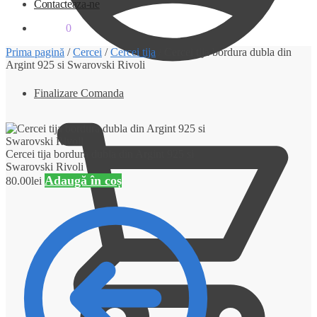
Contacteaza-ne
0.00
lei
0
Prima pagină
/
Cercei
/
Cercei tija
/
Cercei tija bordura dubla din
Argint 925 si Swarovski Rivoli
Finalizare Comanda
Cercei tija bordura dubla din Argint 925 si
Swarovski Rivoli
Adaugă în coș
80.00
lei