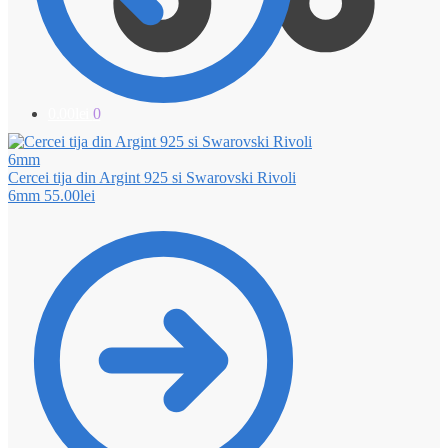
0.00
lei
0
Cercei tija din Argint 925 si Swarovski Rivoli
6mm
55.00
lei