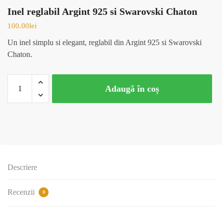
Inel reglabil Argint 925 si Swarovski Chaton
100.00
lei
Un inel simplu si elegant, reglabil din Argint 925 si Swarovski
Chaton.
Cantitate
Adaugă în coș
Inel
reglabil
Argint
925
si
Swarovski
Chaton
Descriere
Recenzii
0