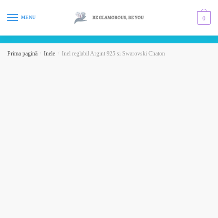
Skip
Skip
to
to
MENU
0
navigation
content
Prima pagină
/
Inele
/
Inel reglabil Argint 925 si Swarovski Chaton