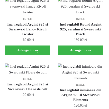
INELE
INELE
Inel reglabil Argint 925 si
Inel reglabil Round Argint
Swarovski Fancy Rivoli
925, ceralun si Swarovski
Twister
Black
160.00
lei
160.00
lei
Adaugă în coș
Adaugă în coș
INELE
Inel reglabil Argint 925 si
INELE
Swarovski Floare de colt
Inel reglabil inimioara din
120.00
lei
Argint 925 si Swarovski
Elements
120.00
lei