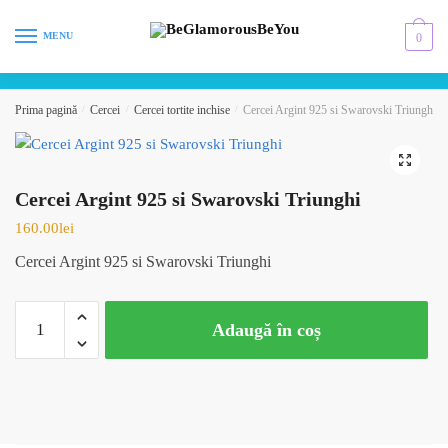
Skip
Skip
to
to
MENU
0
navigation
content
Prima pagină
/
Cercei
/
Cercei tortite inchise
/
Cercei Argint 925 si Swarovski Triunghi
🔍
Cercei Argint 925 si Swarovski Triunghi
160.00
lei
Cercei Argint 925 si Swarovski Triunghi
Cantitate
Adaugă în coș
Cercei
Argint
925
si
Swarovski