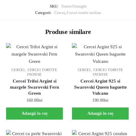
SKU:
TortiteTriunghi
Categorii:
Cercei
,
Cercei tortite inchise
Produse similare
,
,
CERCEI
CERCEI TORTITE
CERCEI
CERCEI TORTITE
INCHISE
INCHISE
Cercei Trifoi Argint si
Cercei Argint 925 si
margele Swarovski Fern
Swarovski Queen baguette
Green
Vulcano
160.00
lei
190.00
lei
Adaugă în coș
Adaugă în coș