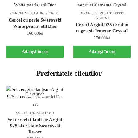
,
,
CERCEI STIL DIOR
CERCEI
CERCEI
CERCEI TORTITE
INCHISE
Cercei cu perle Swarovski
Cercei Argint 925 ceralun
White pearls, stil Dior
negru si elemente Crystal
160.00
lei
270.00
lei
Adaugă în coș
Adaugă în coș
Preferintele clientilor
Out of stock
SETURI DE BIJUTERII
Set cercei si lantisor Argint
925 si cristale Swarovski
De-art