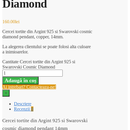
Diamond
160.00
lei
Cercei tortite din Argint 925 si Swarovski cosmic
diamond pendant, copper, 14mm.
La alegerea clientului se poate folosi alta culoare
a inimioarelor.
Cantitate Cercei tortite din Argint 925 si
Swarovski Cosmic Diamond
Adaugă în coș
Ai intrebari? Contacteaza-ne!
×
Descriere
Recenzii
0
Cercei tortite din Argint 925 si Swarovski
cosmic diamond pendant 14mm