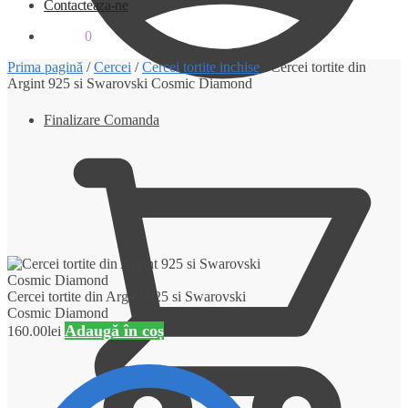
Contacteaza-ne
0.00
lei
0
Prima pagină
/
Cercei
/
Cercei tortite inchise
/
Cercei tortite din
Argint 925 si Swarovski Cosmic Diamond
Finalizare Comanda
Cercei tortite din Argint 925 si Swarovski
Cosmic Diamond
Adaugă în coș
160.00
lei