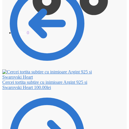
0.00
lei
0
Cercei tortita subtire cu inimioare Argint 925 si
Swarovski Heart
100.00
lei