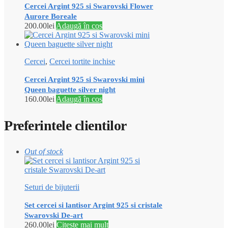
Cercei Argint 925 si Swarovski Flower
Aurore Boreale
200.00
lei
Adaugă în coș
Cercei
,
Cercei tortite inchise
Cercei Argint 925 si Swarovski mini
Queen baguette silver night
160.00
lei
Adaugă în coș
Preferintele clientilor
Out of stock
Seturi de bijuterii
Set cercei si lantisor Argint 925 si cristale
Swarovski De-art
260.00
lei
Citește mai mult